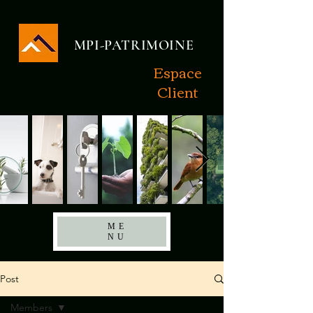
MPI-PATRIMOINE
Espace
Client
ME
NU
Post
Members