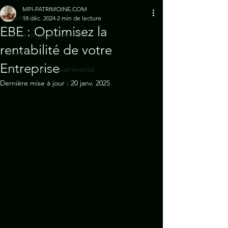
MPI-PATRIMOINE.COM
Members
18 déc. 2024
2 min de lecture
EBE : Optimisez la
Notre engagement RSE
rentabilité de votre
Fiscalité
Entreprise
Bilan fiancier et patrimonial
Dernière mise à jour :
20 janv. 2025