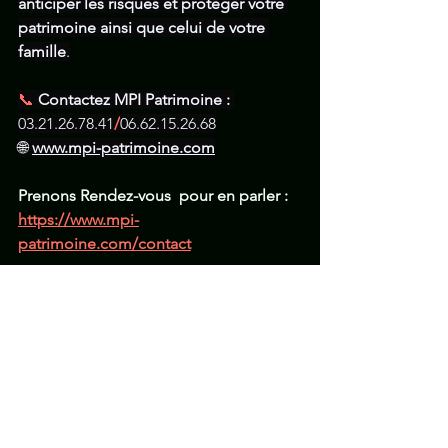
anticiper les risques et protéger votre 
patrimoine ainsi que celui de votre 
famille
.
📞
Contactez MPI Patrimoine : 
03.21.26.78.41
/
06.62.15.26.68
🌐 
www.mpi-patrimoine.com
Prenons Rendez-vous  pour en parler :
https://www.mpi-
patrimoine.com/contact
PS :  
Pas de frais 
sur les
simulations, 
devis & rendez-vous.
Myriam MITOIRE
COA-COBSP-CIF & Immo (Orias 21004420)