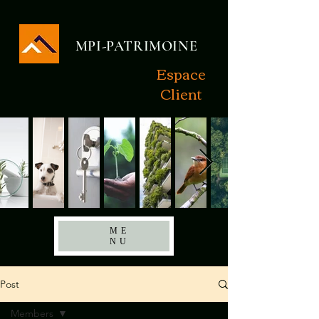
MPI-PATRIMOINE
Espace
Client
ME
NU
Post
Members