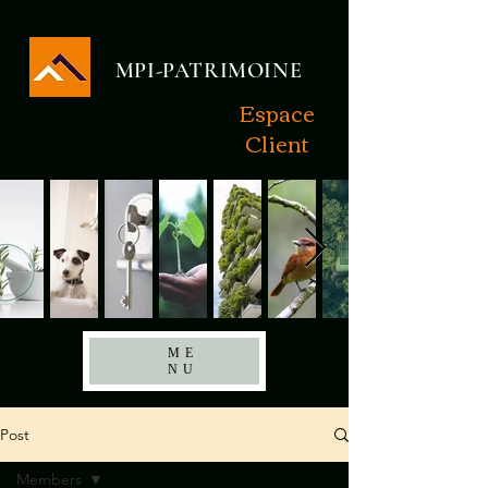
MPI-PATRIMOINE
Espace
Client
ME
NU
Post
Members