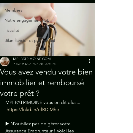
Members
Notre engagement RSE
Fiscalité
Bilan fiancier et patrimonial
MPI-PATRIMOINE.COM
7 avr. 2025
1 min de lecture
Vous avez vendu votre bien
immobilier et remboursé
votre prêt ?
MPI-PATRIMOINE vous en dit plus...
https://lnkd.in/efRDjMhe
▶️ N'oubliez pas de gérer votre 
Assurance Emprunteur ! Voici les 