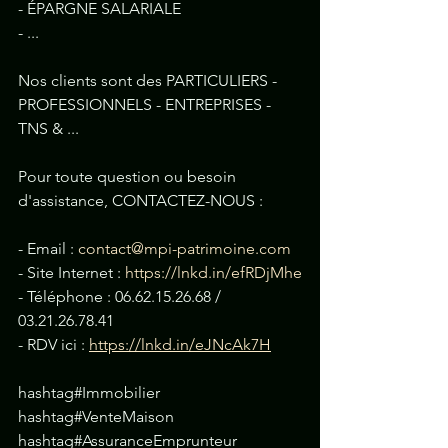
- ÉPARGNE SALARIALE
- ...
Nos clients sont des PARTICULIERS - 
PROFESSIONNELS - ENTREPRISES - 
TNS & ...
Pour toute question ou besoin 
d'assistance, CONTACTEZ-NOUS :
- Email : 
contact@mpi-patrimoine.com
- Site Internet : 
https://lnkd.in/efRDjMhe
- Téléphone : 06.62.15.26.68 / 
03.21.26.78.41
- RDV ici : 
https://lnkd.in/eJNcAk7H
hashtag#Immobilier 
hashtag#VenteMaison 
hashtag#AssuranceEmprunteur 