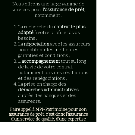
​Nous offrons une large gamme de
services pour
l'assurance de prêt,
notamment :
La recherche du
contrat le plus
adapté
à votre profil et à vos
besoins ;
La
négociation
avec les assureurs
pour obtenir les meilleures
garanties et conditions ;
L'
accompagnement
tout au long
de la vie de votre contrat,
notamment lors des résiliations
et des renégociations ;
La prise en charge des
démarches administratives
auprès des banques et des
assureurs.
Faire appel à MPI-Patrimoine pour son
assurance de prêt, c'est donc l'assurance
d'un service de qualité, d'une expertise
pointue et d'une assistance personnalisée
tout au long de son contrat.