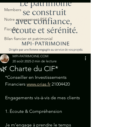
Members
Notre engagement RSE
Fiscalité
Bilan fiancier et patrimonial
MPI-PATRIMOINE.COM
20 août 2025
2 min de lecture
🌿 Charte du CIF*
*Conseiller en Investissements 
Financiers 
www.orias.fr
 21004420
Engagements vis-à-vis de mes clients
1. Écoute & Compréhension
Je m’engage à prendre le temps 