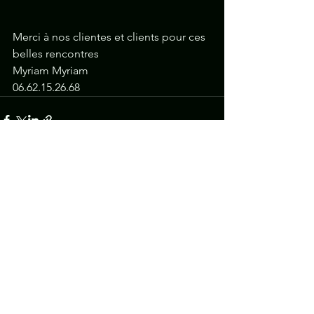
Merci à nos clientes et clients pour ces 
belles rencontres 
Myriam Myriam 
06.62.15.26.68 
Voir tout
Posts récents