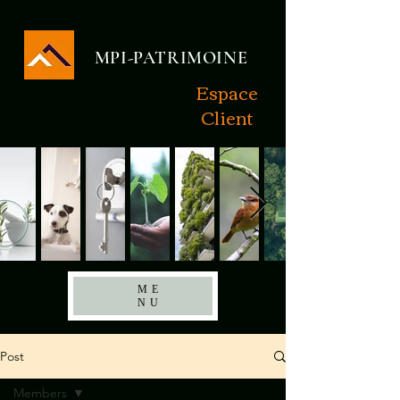
MPI-PATRIMOINE
Espace
Client
ME
NU
Post
Members